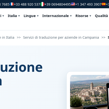
8 7685
+33 488 920 537
+39 0694804495
+1 347 493 3907
+
i
Italia
Lingue
Internazionale
Risorse
Qualità
 in Italia
>>
Servizi di traduzione per aziende in Campania
>>
duzione
n