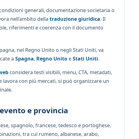
 condizioni generali, documentazione societaria o
ora nell’ambito della
traduzione giuridica
. Il
sole, riferimenti e coerenza con il documento
agna, nel Regno Unito o negli Stati Uniti, va
icate a
Spagna
,
Regno Unito
e
Stati Uniti
.
 web
considera testi visibili, menu, CTA, metadati,
te lavora con più mercati, si può organizzare un
inale.
evento e provincia
lese, spagnolo, francese, tedesco e portoghese.
inazioni, tra cui rumeno, albanese, arabo,