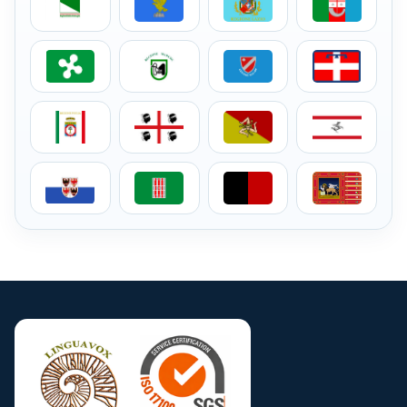
Servizi di traduzione per aziende in Lombardia
Servizi di traduzione per aziende nelle 
Servizi di traduzione per az
Servizi di tra
Servizi di traduzione per aziende in Puglia
Servizi di traduzione per aziende in Sar
Servizi di traduzione per azi
Servizi di trad
Servizi di traduzione per aziende in Trentino-Alto Adi
Servizi di traduzione per aziende in Umb
Servizi di traduzione per az
Servizi di trad