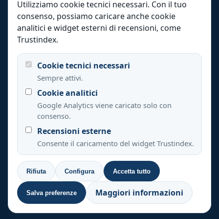
Utilizziamo cookie tecnici necessari. Con il tuo
Settori
consenso, possiamo caricare anche cookie
Italia
analitici e widget esterni di recensioni, come
Internazionale
Trustindex.
Qualità
Cookie tecnici necessari
Risorse
Sempre attivi.
Chi siamo
Cookie analitici
Contatti
Google Analytics viene caricato solo con
consenso.
Recensioni esterne
+44 20 3808 7685
+33 488 920 537
Consente il caricamento del widget Trustindex.
+39 0694804495
+1 347 493 3907
+34 637 822 394
Rifiuta
Configura
Accetta tutto
© 2026 LinguaVox.
Informativa privacy, note legali e cookie
Maggiori informazioni
Salva preferenze
Impostazioni cookie